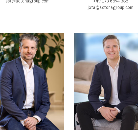
sst@actonagroup.com
+49 173 6594 388
jota@actonagroup.com