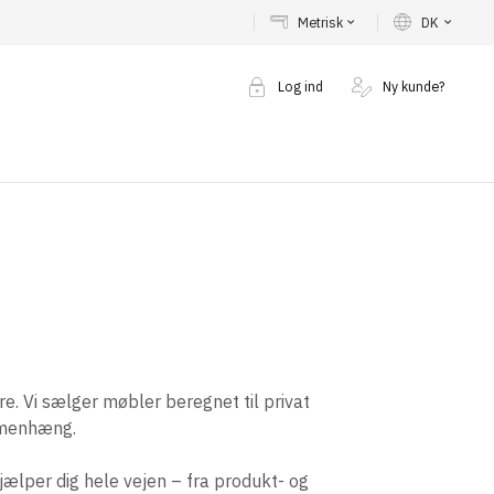
Metrisk
DK
keyboard_arrow_down
keyboard_arrow_down
Log ind
Ny kunde?
e. Vi sælger møbler beregnet til privat
ammenhæng.
jælper dig hele vejen – fra produkt- og