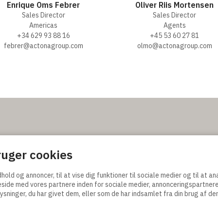
Enrique Oms Febrer
Oliver Riis Mortensen
Sales Director
Sales Director
Americas
Agents
+34 629 93 88 16
+45 53 60 27 81
febrer@actonagroup.com
olmo@actonagroup.com
ingelser
uger cookies
kår og
dhold og annoncer, til at vise dig funktioner til sociale medier og til at a
tik
eside med vores partnere inden for sociale medier, annonceringspartner
lling
ninger, du har givet dem, eller som de har indsamlet fra din brug af der