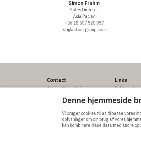
Simon Frahm
Sales Director
Asia Pacific
+86 18 507 520 057
sf@actonagroup.com
Contact
Links
Actona Group A/S
Salgs- og
Smedegaardvej 6, Tvis
leveringsbet
Denne hjemmeside br
7500 Holstebro
Generelle vil
Denmark
betingelser
Vi bruger cookies til at tilpasse vores in
Privatlivspoli
oplysninger om din brug af vores hjemm
tel. +45 9613 5111
Cookie indsti
kan kombinere disse data med andre oplys
info@actonagroup.com