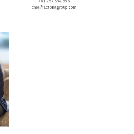
+41 787 694 595
cma@actonagroup.com