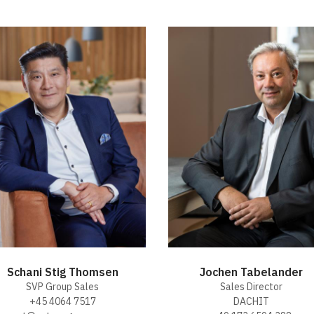
Schani Stig Thomsen
Jochen Tabelander
SVP Group Sales
Sales Director
+45 4064 7517
DACHIT