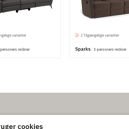
ngelige varianter
2 Tilgængelige varianter
Sparks
-personers recliner
· 3-personers recliner
ingelser
uger cookies
kår og