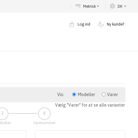
Metrisk
DK
keyboard_arrow_down
keyboard_arrow_down
Log ind
Ny kunde?
Vis:
Modeller
Varer
Vælg "Varer" for at se alle varianter
ibutter
Varenummer