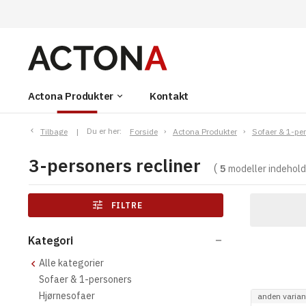
Actona Produkter
Kontakt
keyboard_arrow_down
Tilbage
Du er her:
Forside
Actona Produkter
Sofaer & 1-pe
3-personers recliner
5
modeller indeho
tune
FILTRE
Kategori
remove
Alle kategorier
Sofaer & 1-personers
Hjørnesofaer
anden variant