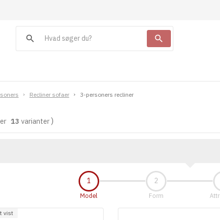
search
search
rsoners
Recliner sofaer
3-personers recliner
lder
13
varianter
Model
Form
Attr
 vist