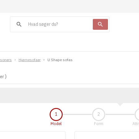
search
search
rsoners
Hjørnesofaer
U Shape sofas
ter
Model
Form
Attr