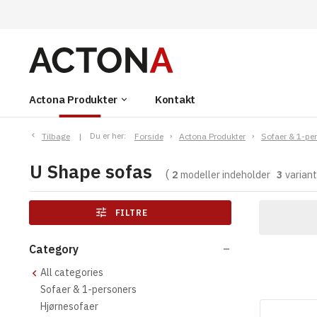
Actona Produkter
Kontakt
keyboard_arrow_down
Tilbage
Du er her:
Forside
Actona Produkter
Sofaer & 1-pe
U Shape sofas
2
modeller indeholder
3
varian
tune
FILTRE
Category
remove
All categories
Sofaer & 1-personers
Hjørnesofaer