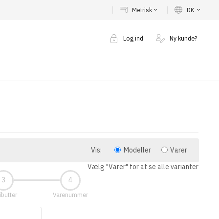
Metrisk
DK
keyboard_arrow_down
keyboard_arrow_down
Log ind
Ny kunde?
Vis:
Modeller
Varer
Vælg "Varer" for at se alle varianter
ibutter
Varenummer