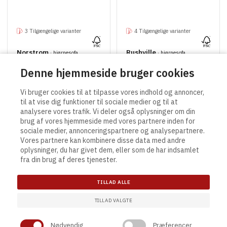
3 Tilgængelige varianter
4 Tilgængelige varianter
Norstrom
Rushville
· hjørnesofa
· hjørnesofa
Denne hjemmeside bruger cookies
Vi bruger cookies til at tilpasse vores indhold og annoncer,
til at vise dig funktioner til sociale medier og til at
analysere vores trafik. Vi deler også oplysninger om din
brug af vores hjemmeside med vores partnere inden for
sociale medier, annonceringspartnere og analysepartnere.
Vores partnere kan kombinere disse data med andre
Contact
Links
oplysninger, du har givet dem, eller som de har indsamlet
Actona Group A/S
Salgs- og leveringsbetingelser
fra din brug af deres tjenester.
Smedegaardvej 6, Tvis
Generelle vilkår og betingelser
7500 Holstebro
Privatlivspolitik
TILLAD ALLE
Denmark
Cookie indstilling
TILLAD VALGTE
tel. +45 9613 5111
info@actonagroup.com
Nødvendig
Præferencer