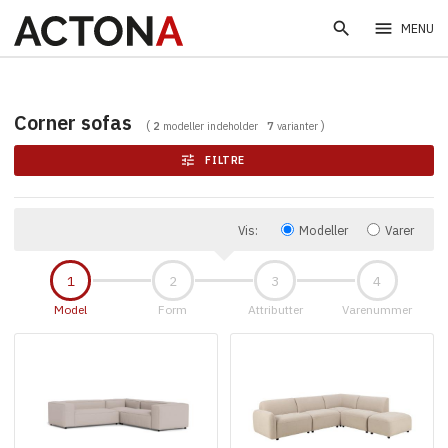
search
menu
MENU
Corner sofas
2
modeller indeholder
7
varianter
tune
FILTRE
Vis:
Modeller
Varer
Model
Form
Attributter
Varenummer