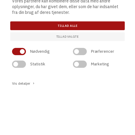
Vores partnere kan kombinere disse data med andre
oplysninger, du har givet dem, eller som de har indsamlet
fra din brug af deres tjenester.
Gamer borde
TILLAD ALLE
TILLAD VALGTE
Nødvendig
Præferencer
Statistik
Marketing
Vis detaljer
keyboard_arrow_right
keyboard_arrow_up