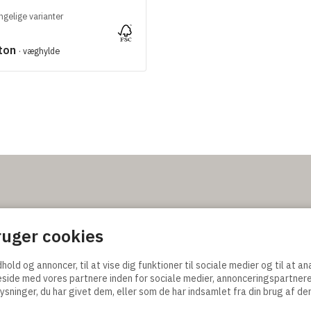
ngelige varianter
gton
· væghylde
ingelser
uger cookies
kår og
dhold og annoncer, til at vise dig funktioner til sociale medier og til at a
tik
eside med vores partnere inden for sociale medier, annonceringspartner
lling
ninger, du har givet dem, eller som de har indsamlet fra din brug af der