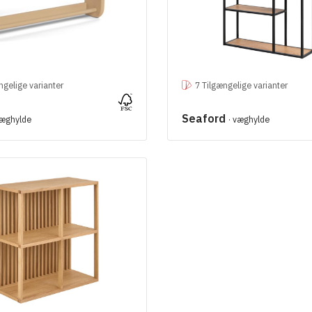
ngelige varianter
7 Tilgængelige varianter
Seaford
væghylde
· væghylde