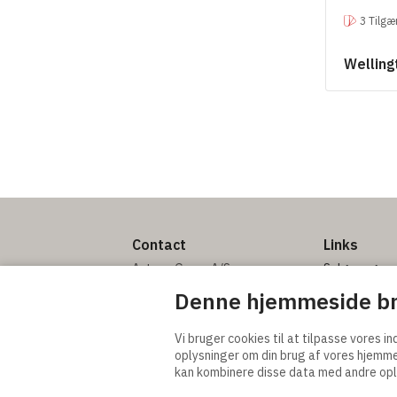
3 Tilgæ
Wellin
Contact
Links
Actona Group A/S
Salgs- og
Smedegaardvej 6, Tvis
leveringsbet
Denne hjemmeside br
7500 Holstebro
Generelle vil
Denmark
betingelser
Vi bruger cookies til at tilpasse vores in
Privatlivspoli
oplysninger om din brug af vores hjemm
tel. +45 9613 5111
Cookie indsti
kan kombinere disse data med andre oplys
info@actonagroup.com