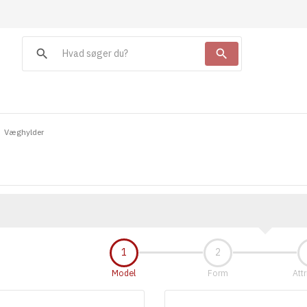
search
search
Væghylder
Model
Form
Attr