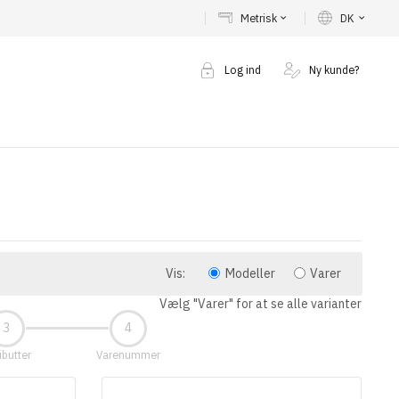
Metrisk
DK
keyboard_arrow_down
keyboard_arrow_down
Log ind
Ny kunde?
Vis:
Modeller
Varer
Vælg "Varer" for at se alle varianter
ibutter
Varenummer