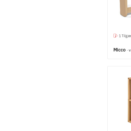
1 Tilgæ
Micco
· 