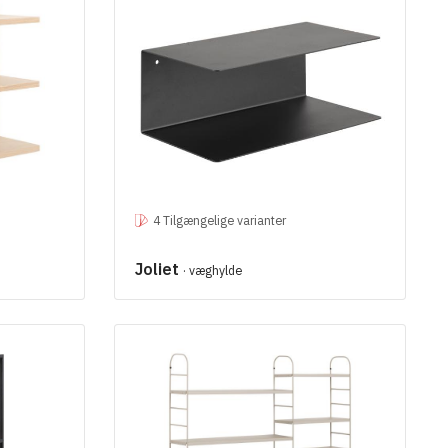
4 Tilgængelige varianter
Joliet
· væghylde