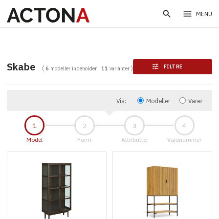
search
menu
MENU
Skabe
tune
FILTRE
6
modeller indeholder
11
varianter
Vis:
Modeller
Varer
Model
Form
Attributter
Varenummer