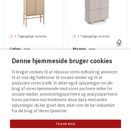
1 Tilgængelige varianter
2 Tilgængelige varianter
Linley
Magee
· skab
· skab
Denne hjemmeside bruger cookies
Vi bruger cookies til at tilpasse vores indhold og annoncer,
til at vise dig funktioner til sociale medier og til at
analysere vores trafik. Vi deler også oplysninger om din
brug af vores hjemmeside med vores partnere inden for
sociale medier, annonceringspartnere og analysepartnere.
Vores partnere kan kombinere disse data med andre
Contact
Links
oplysninger, du har givet dem, eller som de har indsamlet
Actona Group A/S
Salgs- og leveringsbetingelser
fra din brug af deres tjenester.
Smedegaardvej 6, Tvis
Generelle vilkår og betingelser
7500 Holstebro
Privatlivspolitik
TILLAD ALLE
Denmark
Cookie indstilling